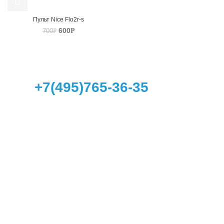
Пульт Nice Flo2r-s
600
Р
700
Р
+7(495)765-36-35
Заказ и консультация c 9:00 до 20:00
Email
sales@profipult.ru
г. Москва,
Часы работы пункта самовывоза:
Пн-Чт: с 9:30 до 17:30
Пт: с 9:00 до 17:30
Сб: с 10:30 до 15:00