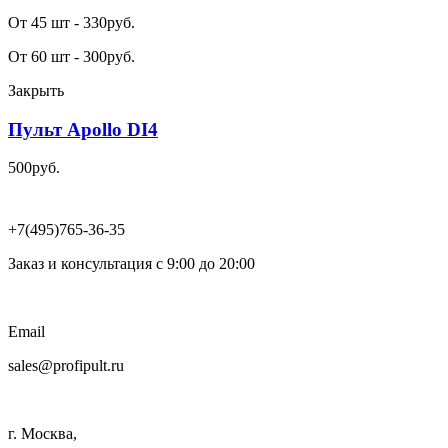
От 45 шт -
330
р
уб.
От 60 шт -
300
р
уб.
Закрыть
Пульт Apollo DI4
500
р
уб.
+7(495)765-36-35
Заказ и консультация c 9:00 до 20:00
Email
sales@profipult.ru
г. Москва,