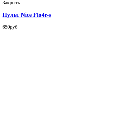
Закрыть
Пульт Nice Flo4r-s
650
р
уб.